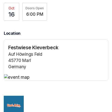
Oct
Doors Open
16
6:00 PM
Location
Festwiese Kleverbeck
Auf Höwings Feld
45770 Marl
Germany
(opens in a new tab)
(opens in a new tab)