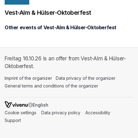
Vest-Alm & Hülser-Oktoberfest
Other events of Vest-Alm & Hülser-Oktoberfest
Freitag 16.10.26 is an offer from Vest-Alm & Hülser-
Oktoberfest.
Imprint of the organizer
(opens in a new tab)
Data privacy of the organizer
(opens in 
General terms and conditions of the organizer
(opens in a new ta
SWITCH LANGUAGE
Cookie settings
(opens in a new tab)
Data privacy policy
(opens in a new tab)
Accessibility
(opens in a n
Support
(opens in a new tab)